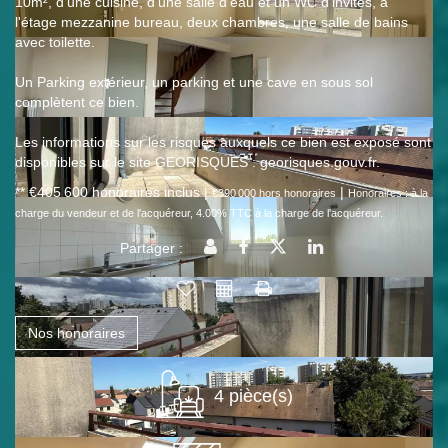
10m², d'une cuisine, d'une salle d'eau et un WC d'invités, a
l'étage mezzanine bureau, deux chambres, une salle de bains
avec toilette.
Un Parking extérieur, un parking et une cave en sous sol
complètent ce bien.
Les informations sur les risques auxquels ce bien est exposé sont
disponibles sur le site GEORISQUES : georisques.gouv.fr.
** €405 600
honoraires inclus
|
|
€390 000
hors honoraires
Honoraires : à la
charge du vendeur et de l'acquéreur, 4.00% TTC à la charge de l'acquéreur.
Partager :
Nos honoraires
4 pièce(s)