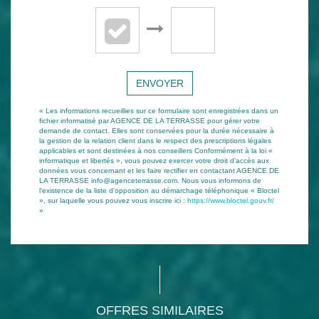
ENVOYER
« Les informations recueillies sur ce formulaire sont enregistrées dans un
fichier informatisé par AGENCE DE LA TERRASSE pour gérer votre
demande de contact. Elles sont conservées pour la durée nécessaire à
la gestion de la relation client dans le respect des prescriptions légales
applicables et sont destinées à nos conseillers Conformément à la loi «
informatique et libertés », vous pouvez exercer votre droit d'accès aux
données vous concernant et les faire rectifier en contactant AGENCE DE
LA TERRASSE info@agenceterrasse.com. Nous vous informons de
l'existence de la liste d'opposition au démarchage téléphonique « Bloctel
», sur laquelle vous pouvez vous inscrire ici :
https://www.bloctel.gouv.fr/
»
OFFRES SIMILAIRES