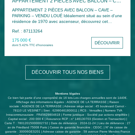
APPARTEMENT 2 PIÈCES AVEC BALCON – CAVE – PARKING – VENDU LOUÉ
APPARTEMENT 2 PIÈCES AVEC BALCON – CAVE –
PARKING – VENDU LOUÉ Idéalement situé au sein d’une
résidence de 1970 avec ascenseur, découvrez cet
appartement de 2 pièces situé au 3? étage, offrant une
Ref. : 87113264
configuration fonctionnelle et un investissement
immédiatement productif de revenus. Il se compose de
175 000 €
DÉCOUVRIR
:une entrée,un séjour lumineux ouvrant sur un balcon,
dont 5.42% TTC d'honoraires
une cuisine indépendante,un dégagement avec espace
de rangement,une chambre,une salle de bains, WC
séparés. Une cave privative en sous-sol et un
emplacement de stationnement couvert privatif
DÉCOUVRIR TOUS NOS BIENS
complètent l'ensemble . Situation locative : Bien vendu
occupé dans le cadre d’un bail d’habitation en cours au
profit de la locataire en place depuis le 10 octobre 2010
avec un loyer en cours de 820 euros Hors charges et
Mentions légales
165euros de provisions sur charges . Fin de bail
Ce bien fait partie d'une copropriété de 16 lots.Les charges annuelles sont de 1440€.
15/10/2028. Une opportunité patrimoniale idéale pour
Affichage des informations légales : AGENCE DE LA TERRASSE | Raison
sociale : AGENCE DE LA TERRASSE | Adresse siège social : 45 boulevard Carnot -
investisseur recherchant un actif locatif déjà sécurisé.
78110 LE VESINET | Siret : 62980461800011 | RCS : Versailles | Numero TVA
Pour plus de renseignements , n'hésitez pas à nous
Intracommunautaire : FR45629804618 | Forme juridique : Société par actions simplifiée |
contacter . L'état des risques pour ce bien est consultable
Capital social : 200 000 € | Assurance RCP : n° 146130703 (Gestion et Transaction) |
Carte T : 78012015000002732 | Date de délivrance : 2024-11-24 | Lieu de délivrance : 27
sur le site Georisques.gouv.fr ou sur demande à l'agence.
av de Friedland 75008 Paris | Caisse de garantie financière : CEGC. | N° de caisse de
garantie : 30006GES201 | Adresse caisse de garantie : 59 avenue Pierre Mendes France