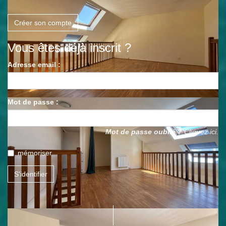
Créer son compte
Vous êtes déjà inscrit ?
Adresse email :
Mot de passe :
Mot de passe oublié ?
Cliquez ici.
mémoriser
S'identifier