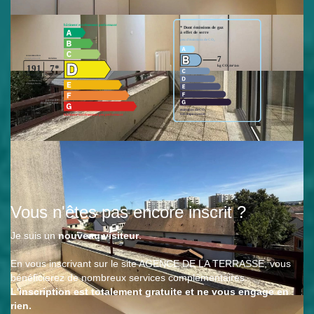
Montant estimé des dépenses annuelles d'énergie pour un usage
standard entre 1730€ et 2400€. indexées aux années 2021,2022
et 2023 (abonnement compris).
Vous n'êtes pas encore inscrit ?
Je suis un
nouveau visiteur
.
En vous inscrivant sur le site AGENCE DE LA TERRASSE, vous
bénéficierez de nombreux services complémentaires.
L'inscription est totalement gratuite et ne vous engage en
rien.