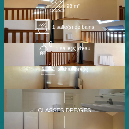
98 m²
1 salle(s) de bains
1 salle(s) d'eau
3 chambre(s)
CLASSES DPE/GES