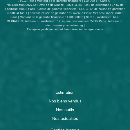
75013 Paris | Montant de la garantie financière : 110 000 € | Carte G :
78012015000002732 | Date de délivrance : 2024-11-24 | Lieu de délivrance : 27 av de
Friedland 75008 Paris | Caisse de garantie financière : CEGC | N° de caisse de garantie :
30006GES201 | Adresse caisse de garantie : 59 avenue Pierre Mendes France 75013
Paris | Montant de la garantie financière : 1 000 000 € | Nom du médiateur : MCP
MEDIATION | Adresse du médiateur : 12 square desnouettes 75015 Paris | Adresse du
site :
www.mcpmediation.org
|
Entreprise juridiquement et financièrement indépendante
Estimation
Nos biens vendus
Nos outils
Nos actualités